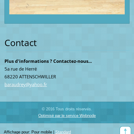
Contact
Plus d'informations ? Contactez-nous...
5a rue de Herré
68220 ATTENSCHWILLER
baraudre
y@yahoo.
fr
© 2016 Tous droits réservés.
Optimisé par le service Webnode
Affichage pour:
Pour mobile
|
Standard