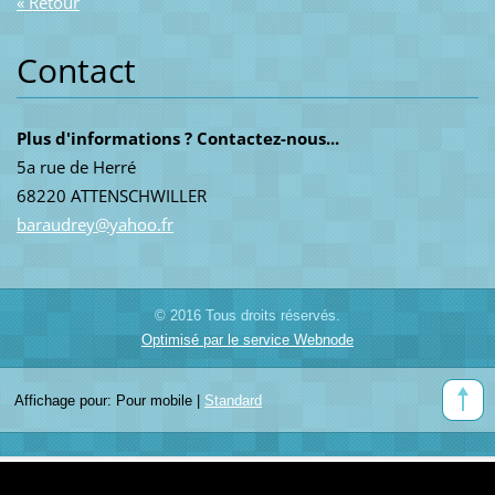
« Retour
Contact
Plus d'informations ? Contactez-nous...
5a rue de Herré
68220 ATTENSCHWILLER
baraudre
y@yahoo.
fr
© 2016 Tous droits réservés.
Optimisé par le service Webnode
Affichage pour:
Pour mobile
|
Standard