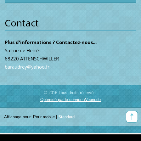
Contact
Plus d'informations ? Contactez-nous...
5a rue de Herré
68220 ATTENSCHWILLER
baraudre
y@yahoo.
fr
© 2016 Tous droits réservés.
Optimisé par le service Webnode
Affichage pour:
Pour mobile
|
Standard