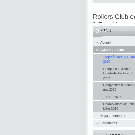
Rollers Club d
3 Frontières
MENU
Accueil
Galerie photos
Trophée des lys - m
2026
Compétition à Brie-
Comte-Robert - avril
2026
Compétition à Nemour
mai 2026
Tests - 2026
Championnat de Fran
juillet 2026
Espace Membres
Partenaires