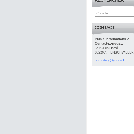
RECHERCHER
CONTACT
Plus d'informations ?
Contactez-nous...
5a rue de Herré
68220 ATTENSCHWILLER
baraudre
y@yahoo.
fr