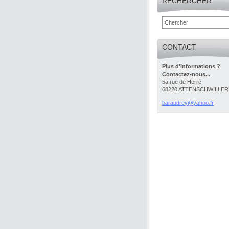
RECHERCHER
CONTACT
Plus d'informations ?
Contactez-nous...
5a rue de Herré
68220 ATTENSCHWILLER
baraudre
y@yahoo.
fr