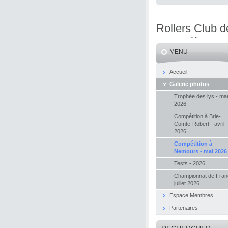
Rollers Club d
3 Frontières
MENU
Accueil
Galerie photos
Trophée des lys - ma
2026
Compétition à Brie-
Comte-Robert - avril
2026
Compétition à
Nemours - mai 2026
Tests - 2026
Championnat de Fran
juillet 2026
Espace Membres
Partenaires